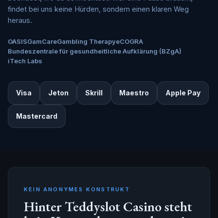
findet bei uns keine Hürden, sondern einen klaren Weg
heraus.
OASIS
GamCare
Gambling Therapy
eCOGRA
Bundeszentrale für gesundheitliche Aufklärung (BZgA)
iTech Labs
Visa
Jeton
Skrill
Maestro
Apple Pay
Mastercard
KEIN ANONYMES KONSTRUKT
Hinter Teddyslot Casino steht