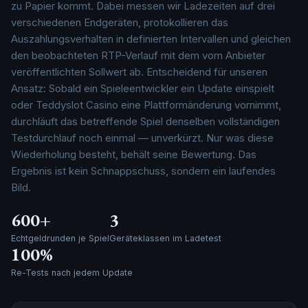
zu Papier kommt. Dabei messen wir Ladezeiten auf drei
verschiedenen Endgeräten, protokollieren das
Auszahlungsverhalten in definierten Intervallen und gleichen
den beobachteten RTP-Verlauf mit dem vom Anbieter
veröffentlichten Sollwert ab. Entscheidend für unseren
Ansatz: Sobald ein Spieleentwickler ein Update einspielt
oder Teddyslot Casino eine Plattformänderung vornimmt,
durchläuft das betreffende Spiel denselben vollständigen
Testdurchlauf noch einmal — unverkürzt. Nur was diese
Wiederholung besteht, behält seine Bewertung. Das
Ergebnis ist kein Schnappschuss, sondern ein laufendes
Bild.
600+
3
Echtgeldrunden je Spiel
Geräteklassen im Ladetest
100%
Re-Tests nach jedem Update