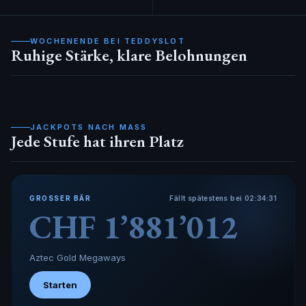
WOCHENENDE BEI TEDDYSLOT
Ruhige Stärke, klare Belohnungen
JACKPOTS NACH MASS
Jede Stufe hat ihren Platz
GROSSER BÄR
Fällt spätestens bei 02:34:31
CHF 1’881’012
Aztec Gold Megaways
Starten