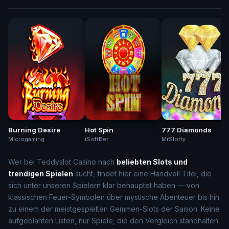
Burning Desire
Hot Spin
777 Diamonds
Microgaming
iSoftBet
MrSlotty
Wer bei Teddyslot Casino nach
beliebten Slots und
trendigen Spielen
sucht, findet hier eine Handvoll Titel, die
sich unter unseren Spielern klar behauptet haben — von
klassischen Feuer-Symbolen über mystische Abenteuer bis hin
zu einem der meistgespielten Gemmen-Slots der Saison. Keine
aufgeblähten Listen, nur Spiele, die den Vergleich standhalten.