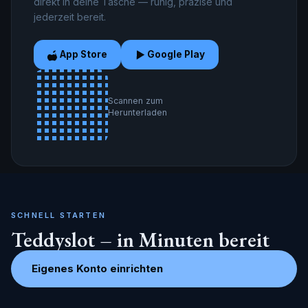
direkt in deine Tasche — ruhig, präzise und
jederzeit bereit.
App Store
Google Play
Scannen zum
Herunterladen
SCHNELL STARTEN
Teddyslot – in Minuten bereit
Eigenes Konto einrichten