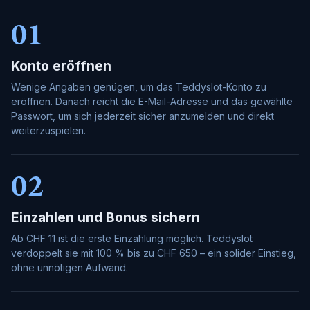
01
Konto eröffnen
Wenige Angaben genügen, um das Teddyslot-Konto zu
eröffnen. Danach reicht die E-Mail-Adresse und das gewählte
Passwort, um sich jederzeit sicher anzumelden und direkt
weiterzuspielen.
02
Einzahlen und Bonus sichern
Ab CHF 11 ist die erste Einzahlung möglich. Teddyslot
verdoppelt sie mit 100 % bis zu CHF 650 – ein solider Einstieg,
ohne unnötigen Aufwand.