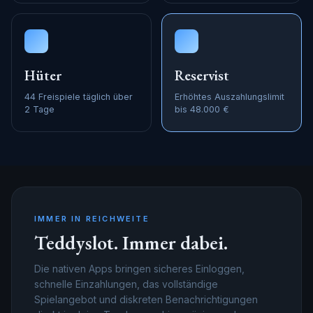
Hüter
Reservist
44 Freispiele täglich über
Erhöhtes Auszahlungslimit
2 Tage
bis 48.000 €
IMMER IN REICHWEITE
Teddyslot. Immer dabei.
Die nativen Apps bringen sicheres Einloggen,
schnelle Einzahlungen, das vollständige
Spielangebot und diskreten Benachrichtigungen