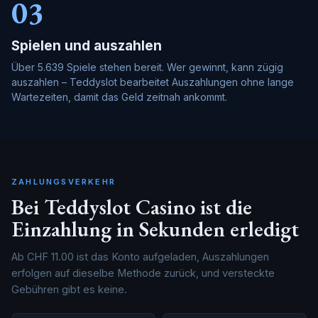
03
Spielen und auszahlen
Über 5.639 Spiele stehen bereit. Wer gewinnt, kann zügig
auszahlen – Teddyslot bearbeitet Auszahlungen ohne lange
Wartezeiten, damit das Geld zeitnah ankommt.
ZAHLUNGSVERKEHR
Bei Teddyslot Casino ist die
Einzahlung in Sekunden erledigt
Ab CHF 11.00 ist das Konto aufgeladen, Auszahlungen
erfolgen auf dieselbe Methode zurück, und versteckte
Gebühren gibt es keine.