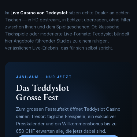
Im
Live Casino von Teddyslot
sitzen echte Dealer an echten
Tischen — in HD gestreamt, in Echtzeit übertragen, ohne Filter
zwischen Ihnen und dem Spielgeschehen. Ob klassische
Tischspiele oder moderierte Live-Formate: Teddyslot bündelt
hier Angebote führender Studios zu einem ruhigen,
verlässlichen Live-Erlebnis, das für sich selbst spricht.
JUBILÄUM — NUR JETZT
Das Teddyslot
Grosse Fest
Zum grossen Festauftakt öffnet Teddyslot Casino
seinen Tresor: tägliche Freispiele, ein exklusiver
Preiskalender und ein Willkommensbonus bis zu
650 CHF erwarten alle, die jetzt dabei sind.