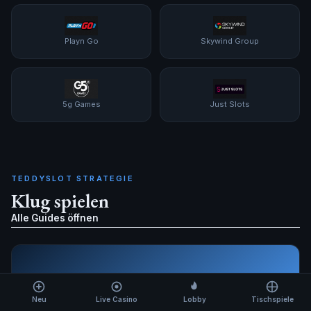
Playn Go
Skywind Group
5g Games
Just Slots
TEDDYSLOT STRATEGIE
Klug spielen
Alle Guides öffnen
Neu
Live Casino
Lobby
Tischspiele