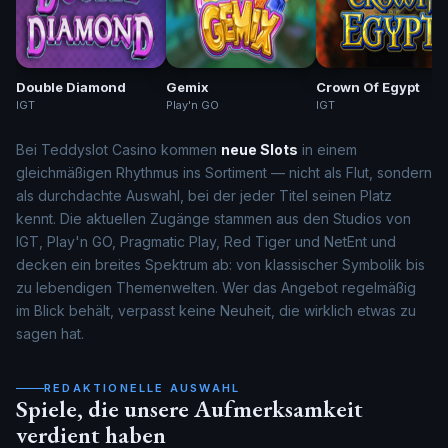
Double Diamond
Gemix
Crown Of Egypt
IGT
Play'n GO
IGT
Bei Teddyslot Casino kommen
neue Slots
in einem
gleichmäßigen Rhythmus ins Sortiment — nicht als Flut, sondern
als durchdachte Auswahl, bei der jeder Titel seinen Platz
kennt. Die aktuellen Zugänge stammen aus den Studios von
IGT, Play'n GO, Pragmatic Play, Red Tiger und NetEnt und
decken ein breites Spektrum ab: von klassischer Symbolik bis
zu lebendigen Themenwelten. Wer das Angebot regelmäßig
im Blick behält, verpasst keine Neuheit, die wirklich etwas zu
sagen hat.
REDAKTIONELLE AUSWAHL
Spiele, die unsere Aufmerksamkeit
verdient haben