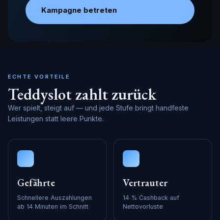
Kampagne betreten
ECHTE VORTEILE
Teddyslot zahlt zurück
Wer spielt, steigt auf — und jede Stufe bringt handfeste
Leistungen statt leere Punkte.
Gefährte
Vertrauter
Schnellere Auszahlungen
14 % Cashback auf
ab 14 Minuten im Schnitt
Nettovorluste