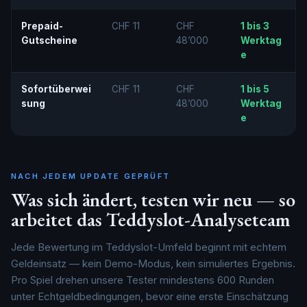
Prepaid-
CHF 11
CHF
1 bis 3
Gutscheine
48’000
Werktag
e
Sofortüberwei
CHF 11
CHF
1 bis 5
sung
48’000
Werktag
e
NACH JEDEM UPDATE GEPRÜFT
Was sich ändert, testen wir neu — so
arbeitet das Teddyslot-Analyseteam
Jede Bewertung im Teddyslot-Umfeld beginnt mit echtem
Geldeinsatz — kein Demo-Modus, kein simuliertes Ergebnis.
Pro Spiel drehen unsere Tester mindestens 600 Runden
unter Echtgeldbedingungen, bevor eine erste Einschätzung